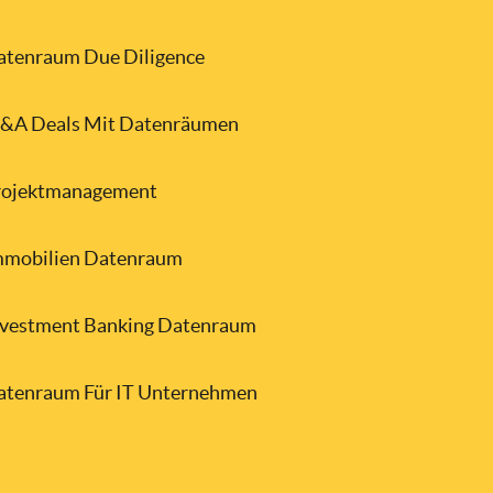
atenraum Due Diligence
&A Deals Mit Datenräumen
rojektmanagement
mmobilien Datenraum
nvestment Banking Datenraum
atenraum Für IT Unternehmen