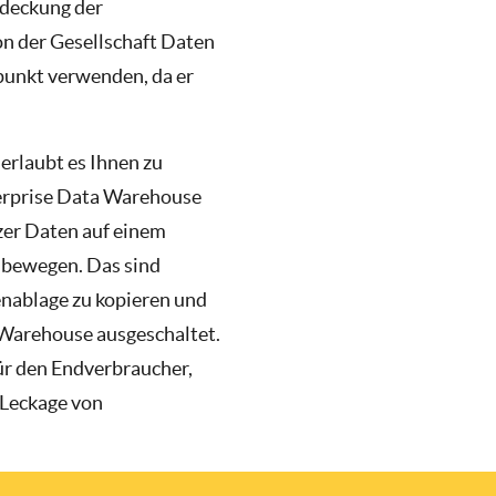
tdeckung der
n der Gesellschaft Daten
punkt verwenden, da er
rlaubt es Ihnen zu
nterprise Data Warehouse
zer Daten auf einem
u bewegen. Das sind
nablage zu kopieren und
a Warehouse ausgeschaltet.
ür den Endverbraucher,
 Leckage von