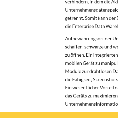
verhindern, in dem die A
Unternehmensdatenspeiche
getrennt. Somit kann der
die Enterprise Data Wareh
Aufbewahrungsort der Un
schaffen, schwarze und we
zu öffnen. Ein integriert
mobilen Gerät zu manipuli
Module zur drahtlosen Da
die Fähigkeit, Screenshot
Ein wesentlicher Vorteil 
das Geräts zu maximieren,
Unternehmensinformation