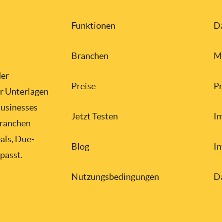
Funktionen
D
Branchen
M
der
Preise
P
er Unterlagen
Businesses
Jetzt Testen
I
Branchen
ls, Due-
Blog
I
passt.
Nutzungsbedingungen
D